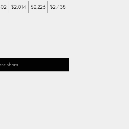
802
$2,014
$2,226
$2,438
ar ahora