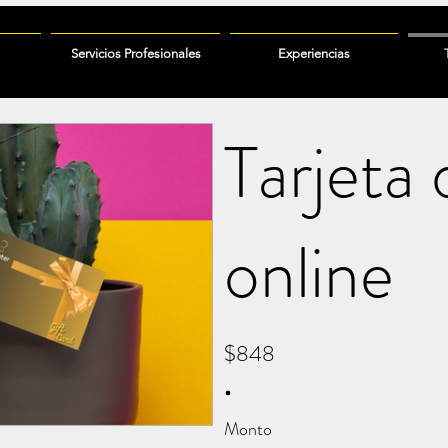
Servicios Profesionales
Experiencias
Tarjeta 
online
$848
Monto