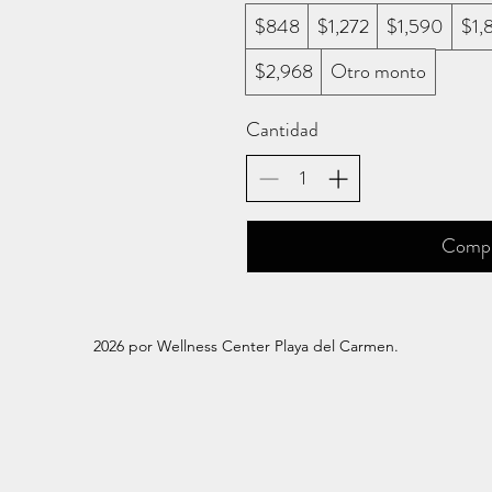
$848
$1,272
$1,590
$1,
$2,968
Otro monto
Cantidad
Compr
2026 por Wellness Center Playa del Carmen.